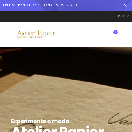
FREE SHIPPING FOR ALL ORDERS OVER $50
Links
0
$
0.00
Experimente o modo